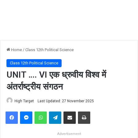
Home
/
Class 12th Political Science
Class 12th Political Science
UNIT …. VI एक ध्रुवीय विश्व में
अंतर्राष्ट्रीय संगठन
High Target
Last Updated: 27 November 2025
Facebook
Messenger
WhatsApp
Telegram
Share via Email
Print
Advertisement