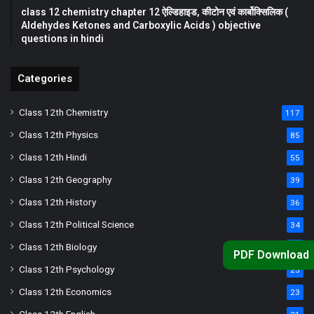
class 12 chemistry chapter 12 ऐल्डिहाइड, कीटोन एवं कार्बोक्सिलिक (
Aldehydes Ketones and Carboxylic Acids ) objective
questions in hindi
Categories
Class 12th Chemistry
117
Class 12th Physics
85
Class 12th Hindi
55
Class 12th Geography
39
Class 12th History
36
Class 12th Political Science
34
Class 12th Biology
33
PDF Download
Class 12th Psychology
25
Class 12th Economics
23
Class 12th English