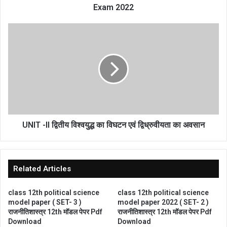
Test
Exam 2022
2022
-
UNIT
Bihar
-
Board
II
Matric
द्वितीय
Exam
विश्वयुद्ध
2022
का
विघटन
एवं
द्विध्रुवीयता
का
UNIT -II द्वितीय विश्वयुद्ध का विघटन एवं द्विध्रुवीयता का अवसान
अवसान
Related Articles
class 12th political science
class 12th political science
model paper ( SET- 3 )
model paper 2022 ( SET- 2 )
राजनीतिशास्त्र 12th मॉडल पेपर Pdf
राजनीतिशास्त्र 12th मॉडल पेपर Pdf
Download
Download