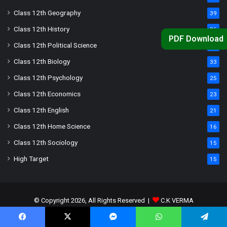
Class 12th Geography
39
Class 12th History
36
PDF Download
Class 12th Political Science
34
Class 12th Biology
33
Class 12th Psychology
25
Class 12th Economics
23
Class 12th English
21
Class 12th Home Science
16
Class 12th Sociology
15
High Target
15
© Copyright 2026, All Rights Reserved |
C.K VERMA
Privacy Policy
Terms and Conditions
Age Calculator
Facebook
X
Messenger
WhatsApp
Telegram