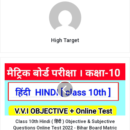
High Target
Class
10th
Hindi
(
हिंदी
)
Objective
&
Subjective
Questions
Class 10th Hindi ( हिंदी ) Objective & Subjective
Online
Questions Online Test 2022 - Bihar Board Matric