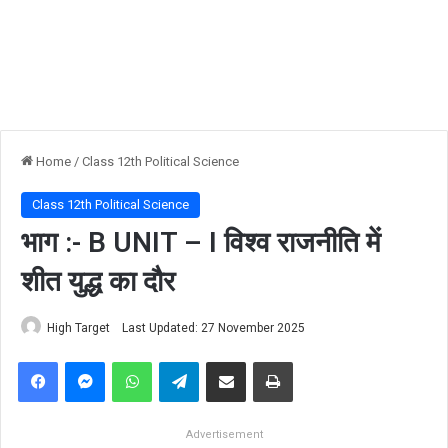
Home
/
Class 12th Political Science
Class 12th Political Science
भाग :- B UNIT – I विश्व राजनीति में
शीत युद्ध का दौर
High Target
Last Updated: 27 November 2025
Facebook
Messenger
WhatsApp
Telegram
Share via Email
Print
Advertisement