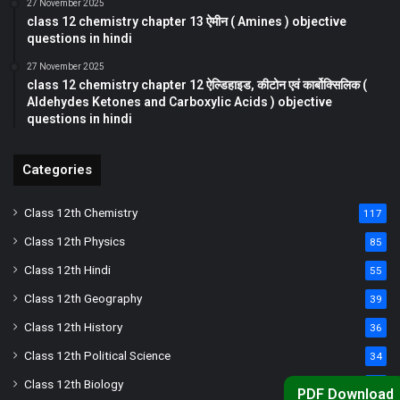
27 November 2025
class 12 chemistry chapter 13 ऐमीन ( Amines ) objective
questions in hindi
27 November 2025
class 12 chemistry chapter 12 ऐल्डिहाइड, कीटोन एवं कार्बोक्सिलिक (
Aldehydes Ketones and Carboxylic Acids ) objective
questions in hindi
Categories
Class 12th Chemistry
117
Class 12th Physics
85
Class 12th Hindi
55
Class 12th Geography
39
Class 12th History
36
Class 12th Political Science
34
Class 12th Biology
33
PDF Download