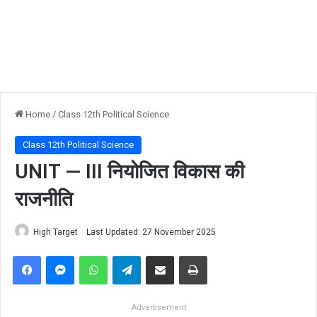
Home
/
Class 12th Political Science
Class 12th Political Science
UNIT — III नियोजित विकास की
राजनीति
High Target
Last Updated: 27 November 2025
Facebook
Messenger
WhatsApp
Telegram
Share via Email
Print
Advertisement