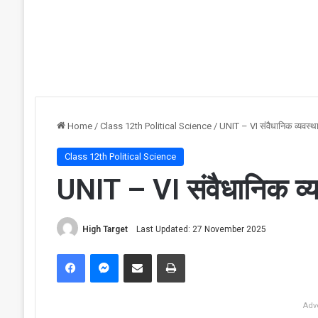
Home
/
Class 12th Political Science
/
UNIT – VI संवैधानिक व्यवस्थ
Class 12th Political Science
UNIT – VI संवैधानिक व्
High Target
Last Updated: 27 November 2025
Facebook
Messenger
Share via Email
Print
Adv