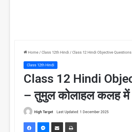
Home
/
Class 12th Hindi
/
Class 12 Hindi Objective Questions 
Class 12th Hindi
Class 12 Hindi Obje
– तुमुल कोलाहल कलह मे
High Target
Last Updated: 1 December 2025
Facebook
Messenger
Share via Email
Print