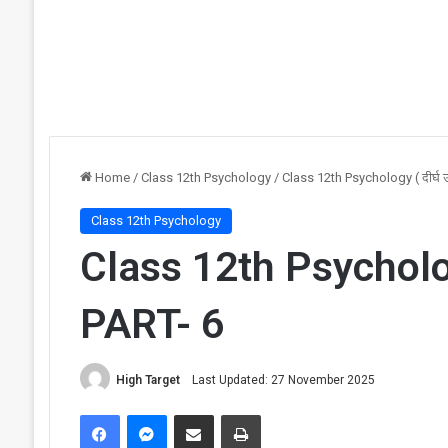
Home
/
Class 12th Psychology
/
Class 12th Psychology ( दीर्घ उत
Class 12th Psychology
Class 12th Psychology (
PART- 6
High Target
Last Updated: 27 November 2025
Facebook
Messenger
Share via Email
Print