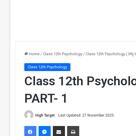
Home
/
Class 12th Psychology
/
Class 12th Psychology ( लघु उत्
Class 12th Psychology
Class 12th Psychology 
PART- 1
High Target
Last Updated: 27 November 2025
Facebook
Messenger
Share via Email
Print