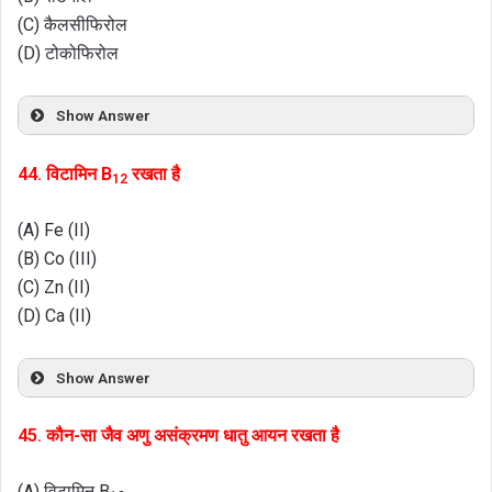
(C) कैलसीफिरोल
(D) टोकोफिरोल
Show Answer
44. विटामिन B
रखता है
12
(A) Fe (II)
(B) Co (III)
(C) Zn (II)
(D) Ca (II)
Show Answer
45. कौन-सा जैव अणु असंक्रमण धातु आयन रखता है
(A) विटामिन B