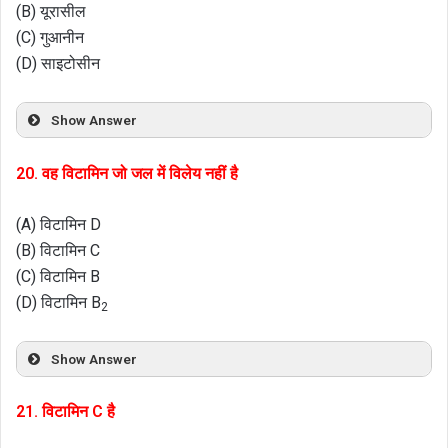
(B) यूरासील
(C) गुआनीन
(D) साइटोसीन
Show Answer
20. वह विटामिन जो जल में विलेय नहीं है
(A) विटामिन D
(B) विटामिन C
(C) विटामिन B
(D) विटामिन B
2
Show Answer
21. विटामिन C है