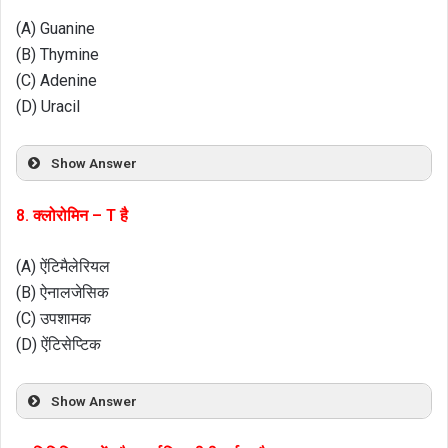
(A) Guanine
(B) Thymine
(C) Adenine
(D) Uracil
Show Answer
8. क्लोरोमिन – T है
(A) ऐंटिमैलेरियल
(B) ऐनालजेसिक
(C) उपशामक
(D) ऐंटिसेप्टिक
Show Answer