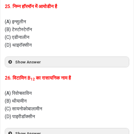
25. निम्न हॉरमॉन में आयोडीन है
(A) इन्सुलीन
(B) टेस्टोस्टेरॉन
(C) एडीनालीन
(D) थाइरॉक्सीन
Show Answer
26. विटामिन B
का रासायनिक नाम है
12
(A) रिवोफ्लाविन
(B) थीयामीन
(C) सायनोकोबालामीन
(D) पाइरीडॉक्सीन
Show Answer