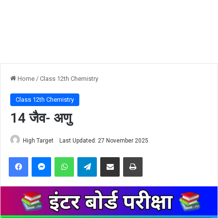
Home
/
Class 12th Chemistry
Class 12th Chemistry
14 जैव- अणु
High Target
Last Updated: 27 November 2025
Facebook
Messenger
WhatsApp
Telegram
Share via Email
Print