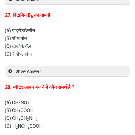
27. विटामिन B
का नाम है
6
(A) पाइरीडॉक्सीन
(B) थीयामीन
(C) टोकोफेरॉल
(D) रीवोफ्लावीन
Show Answer
28. ज्वीटर आयन बनाने में कौन समर्थ है ?
(A) CH
NO
3
2
(B) CH
COOH
3
(C) CH
CH
NH
3
2
2
(D) H
NCH
COOH
2
2