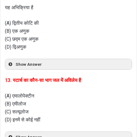
यह अभिक्रिया है
(A) द्वितीय कोटि की
(B) एक अणुक
(C) छद्म एक अणुक
(D) द्विअणुक
Show Answer
13. स्टार्च का कौन-सा भाग जल में अविलेय है
(A) एमालोपेक्टीन
(B) एमीलोज
(C) सल्यूलोज
(D) इनमें से कोई नहीं