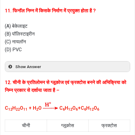
11. फिनॉल निम्न में किसके निर्माण में प्रयुक्त होता है ?
(A) बेकेलाइट
(B) पॉलिस्टाइरीन
(C) नायलॉन
(D) PVC
Show Answer
12. चीनी के प्रतिलोमन से ग्लूकोज एवं फ्रक्टोस बनने की अभिक्रिया को
निम्न प्रकार से दर्शाया जाता है –
C
H
O
+ H
O
C
H
O
+C
H
O
12
22
11
2
6
12
6
6
12
6
चीनी
ग्लूकोस
फ्रक्टोस