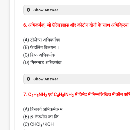
Show Answer
6. अभिकर्मक, जो ऐल्डिहाइड और कीटोन दोनों के साथ अभिक्रिया 
(A) टॉलेन्स अभिकर्मका
(B) फेहलिंग विलयन ।
(C) शिफ अभिकर्मक
(D) ग्रिग्नार्ड अभिकर्मक
Show Answer
7. C
H
NH
एवं C
H
INH
में विभेद में निम्नलिखित में कौन अ
2
5
2
6
5
2
(A) हिंसबर्ग अभिकर्मक म
(B) β-नेफ्थॉल का कि
(C) CHCl
/KOH
3