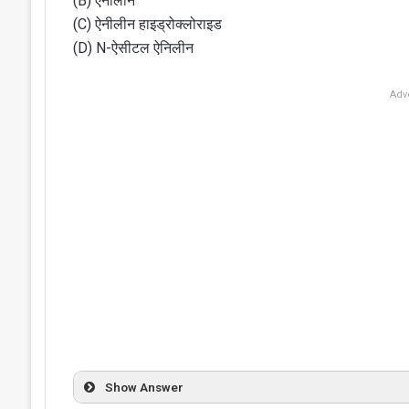
(B) एनीलीन
(C) ऐनीलीन हाइड्रोक्लोराइड
(D) N-ऐसीटल ऐनिलीन
Adv
Show Answer