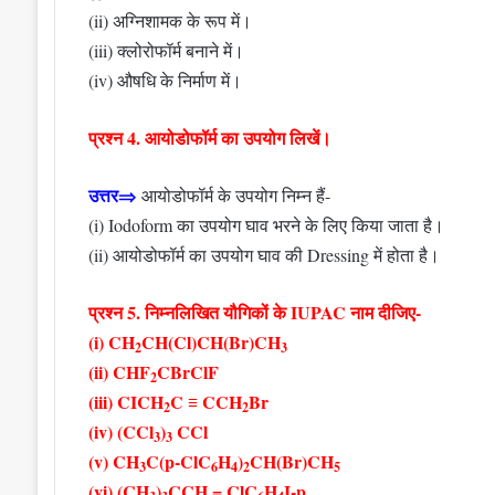
(ii) अग्निशामक के रूप में।
(iii) क्लोरोफॉर्म बनाने में।
(iv) औषधि के निर्माण में।
प्रश्न 4. आयोडोफॉर्म का उपयोग लिखें।
उत्तर⇒
आयोडोफॉर्म के उपयोग निम्न हैं-
(i) Iodoform का उपयोग घाव भरने के लिए किया जाता है।
(ii) आयोडोफॉर्म का उपयोग घाव की Dressing में होता है।
प्रश्न 5. निम्नलिखित यौगिकों के IUPAC नाम दीजिए-
(i) CH
CH(Cl)CH(Br)CH
2
3
(ii) CHF
CBrClF
2
(iii) CICH
C ≡ CCH
Br
2
2
(iv) (CCl
)
CCl
3
3
(v) CH
C(p-ClC
H
)
CH(Br)CH
3
6
4
2
5
(vi) (CH
)
CCH = ClC
H
I-p