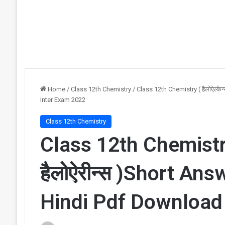
Home
/
Class 12th Chemistry
/
Class 12th Chemistry ( हैलोऐल्क
Inter Exam 2022
Class 12th Chemistry
Class 12th Chemistry 
हैलोऐरीन्स )Short An
Hindi Pdf Download