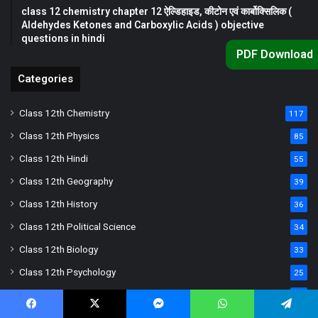
class 12 chemistry chapter 12 ऐल्डिहाइड, कीटोन एवं कार्बोक्सिलिक (
Aldehydes Ketones and Carboxylic Acids ) objective
questions in hindi
PDF Download
Categories
Class 12th Chemistry
117
Class 12th Physics
85
Class 12th Hindi
55
Class 12th Geography
39
Class 12th History
36
Class 12th Political Science
34
Class 12th Biology
33
Class 12th Psychology
25
Class 12th Economics
23
Facebook
X
Messenger
WhatsApp
Telegram
Class 12th English