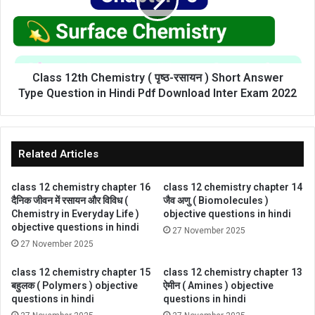
Exam
पृष्ठ-
2022
रसायन
)
Short
Answer
Type
Class 12th Chemistry ( पृष्ठ-रसायन ) Short Answer
Question
Type Question in Hindi Pdf Download Inter Exam 2022
in
Hindi
Pdf
Download
Related Articles
Inter
Exam
class 12 chemistry chapter 16
class 12 chemistry chapter 14
2022
दैनिक जीवन में रसायन और विविध (
जैव अणु ( Biomolecules )
Chemistry in Everyday Life )
objective questions in hindi
objective questions in hindi
27 November 2025
27 November 2025
class 12 chemistry chapter 15
class 12 chemistry chapter 13
बहुलक ( Polymers ) objective
ऐमीन ( Amines ) objective
questions in hindi
questions in hindi