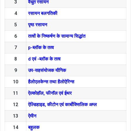
3
वैधुत रसायन
4
रसायन बलगतिकी
5
पृष्ठ रसायन
6
तत्वों के निष्कर्षण के सामान्य सिद्धांत
7
p-ब्लॉक के तत्व
8
d एवं -ब्लॉक के तत्व
9
उप-सहसंयोजक यौगिक
10
हैलोएलकेन्स तथा हैलोऐरिन्स
11
ऐल्कोहॉल, फीनॉल एवं ईथर
12
ऐल्डिहाइड, कीटोन एवं कार्बोक्सिलिक अम्ल
13
ऐमीन
14
बहुलक