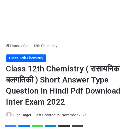
Home
/
Class 12th Chemistry
Class 12th Chemistry
Class 12th Chemistry ( रासायनिक
बलगतिकी ) Short Answer Type
Question in Hindi Pdf Download
Inter Exam 2022
High Target
Last Updated: 27 November 2025
Facebook
Messenger
WhatsApp
Telegram
Share via Email
Print