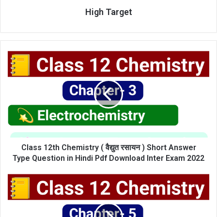
High Target
Class
12th
Chemistry
(
वैद्युत
रसायन
)
Short
Answer
Type
Class 12th Chemistry ( वैद्युत रसायन ) Short Answer
Question
Type Question in Hindi Pdf Download Inter Exam 2022
in
Hindi
Class
Pdf
12th
Download
Chemistry
Inter
(