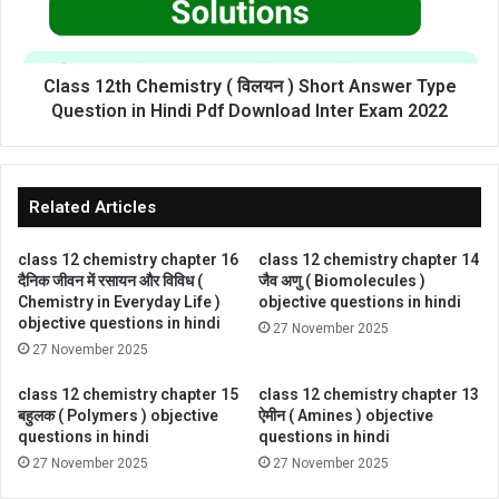
Short
Answer
Type
Question
Class 12th Chemistry ( विलयन ) Short Answer Type
in
Question in Hindi Pdf Download Inter Exam 2022
Hindi
Pdf
Download
Inter
Related Articles
Exam
2022
class 12 chemistry chapter 16
class 12 chemistry chapter 14
दैनिक जीवन में रसायन और विविध (
जैव अणु ( Biomolecules )
Chemistry in Everyday Life )
objective questions in hindi
objective questions in hindi
27 November 2025
27 November 2025
class 12 chemistry chapter 15
class 12 chemistry chapter 13
बहुलक ( Polymers ) objective
ऐमीन ( Amines ) objective
questions in hindi
questions in hindi
27 November 2025
27 November 2025