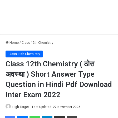
Home
/
Class 12th Chemistry
Class 12th Chemistry
Class 12th Chemistry ( ठोस
अवस्था ) Short Answer Type
Question in Hindi Pdf Download
Inter Exam 2022
High Target
Last Updated: 27 November 2025
Facebook
Messenger
WhatsApp
Telegram
Share via Email
Print