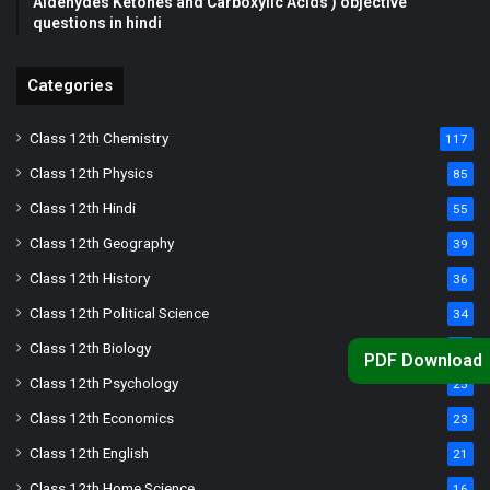
Aldehydes Ketones and Carboxylic Acids ) objective
questions in hindi
Categories
Class 12th Chemistry
117
Class 12th Physics
85
Class 12th Hindi
55
Class 12th Geography
39
Class 12th History
36
Class 12th Political Science
34
Class 12th Biology
33
PDF Download
Class 12th Psychology
25
Class 12th Economics
23
Class 12th English
21
Class 12th Home Science
16