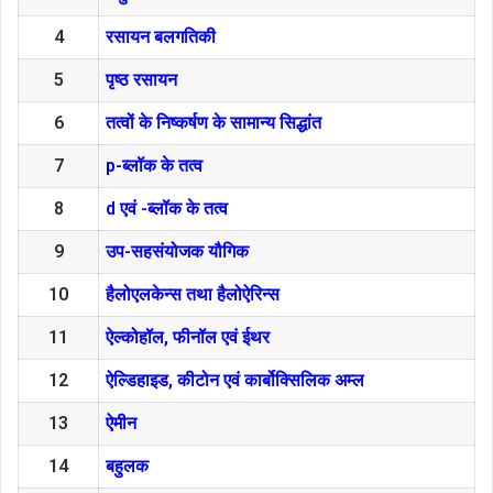
4
रसायन बलगतिकी
5
पृष्ठ रसायन
6
तत्वों के निष्कर्षण के सामान्य सिद्धांत
7
p-ब्लॉक के तत्व
8
d एवं -ब्लॉक के तत्व
9
उप-सहसंयोजक यौगिक
10
हैलोएलकेन्स तथा हैलोऐरिन्स
11
ऐल्कोहॉल, फीनॉल एवं ईथर
12
ऐल्डिहाइड, कीटोन एवं कार्बोक्सिलिक अम्ल
13
ऐमीन
14
बहुलक