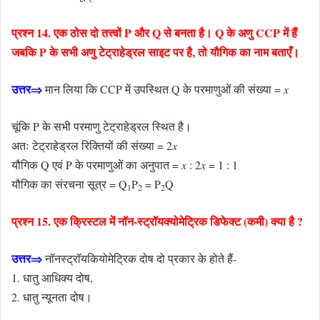
प्रश्न 14. एक ठोस दो तत्त्वों P और Q से बनता है। Q के अणु CCP में हैं
जबकि P के सभी अणु टेट्राहेड्रल साइट पर है, तो यौगिक का नाम बताएँ।
उत्तर⇒
मान लिया कि CCP में उपस्थित Q के परमाणुओं की संख्या =
x
चूंकि P के सभी परमाणु टेट्राहेड्रल स्थित है।
अतः टेट्राहेड्रल रिक्तियों की संख्या = 2
x
यौगिक Q एवं P के परमाणुओं का अनुपात =
x
: 2
x
= 1 : 1
यौगिक का संरचना सूत्र = Q
P
= P
Q
1
2
2
प्रश्न 15. एक क्रिस्टल में नॉन-स्ट्रॉयक्योमेट्रिक डिफेक्ट (कमी) क्या है ?
उत्तर⇒
नॉनस्ट्रॉयकियोमेट्रिक दोष दो प्रकार के होते हैं-
1. धातु आधिक्य दोष,
2. धातु न्यूनता दोष।