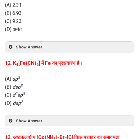
(A) 2.31
(B) 6.93
(C) 9.23
(D) अनंत
Show Answer
12. K
[Fe(CN)
] में Fe का प्रसंकरण है।
4
6
3
(A)
sp
3
(B)
dsp
2
3
(C)
d
sp
2
(D)
dsp
Show Answer
13. अष्टफलकीय [Co(NH
)
Br
]Cl किस प्रकार का समावयता
3
4
2