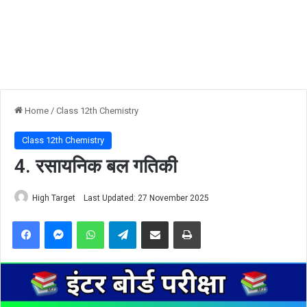
Home
/
Class 12th Chemistry
Class 12th Chemistry
4. रसायनिक बल गतिकी
High Target
Last Updated: 27 November 2025
Facebook
Messenger
WhatsApp
Telegram
Share via Email
Print