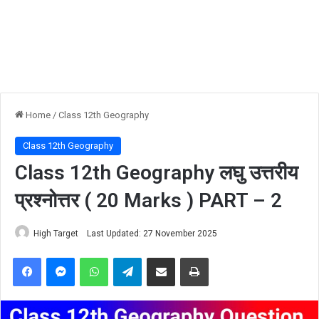
Home
/
Class 12th Geography
Class 12th Geography
Class 12th Geography लघु उत्तरीय
प्रश्नोत्तर ( 20 Marks ) PART – 2
High Target
Last Updated: 27 November 2025
Facebook
Messenger
WhatsApp
Telegram
Share via Email
Print