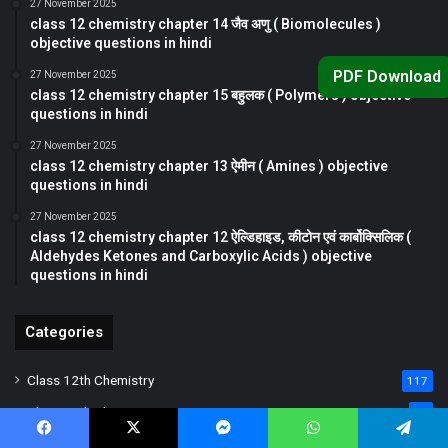
27 November 2025
class 12 chemistry chapter 14 जैव अणु ( Biomolecules )
objective questions in hindi
PDF Download
27 November 2025
class 12 chemistry chapter 15 बहुलक ( Polymers ) objective
questions in hindi
27 November 2025
class 12 chemistry chapter 13 ऐमीन ( Amines ) objective
questions in hindi
27 November 2025
class 12 chemistry chapter 12 ऐल्डिहाइड, कीटोन एवं कार्बोक्सिलिक (
Aldehydes Ketones and Carboxylic Acids ) objective
questions in hindi
Categories
Class 12th Chemistry
117
Class 12th Physics
85
Class 12th Hindi
55
Facebook
X
Messenger
WhatsApp
Telegram