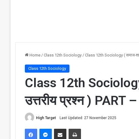
Home
/
Class 12th Sociology
/
Class 12th Sociology ( समाज-शास्त
Class 12th Sociology
Class 12th Sociology 
उत्तरीय प्रश्न ) PART –
High Target
Last Updated: 27 November 2025
Facebook
Messenger
Share via Email
Print