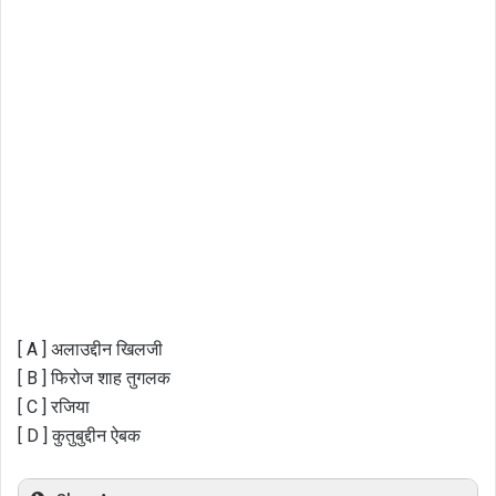
[ A ] अलाउद्दीन खिलजी
[ B ] फिरोज शाह तुगलक
[ C ] रजिया
[ D ] कुतुबुद्दीन ऐबक