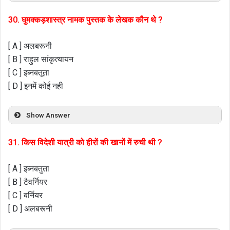
30. घुमक्कड़शास्त्र नामक पुस्तक के लेखक कौन थे ?
[ A ] अलबरूनी
[ B ] राहुल सांकृत्यायन
[ C ] इब्नबतूता
[ D ] इनमें कोई नही
Show Answer
31. किस विदेशी यात्री को हीरों की खानों में रुची थी ?
[ A ] इब्नबतुता
[ B ] टैवर्नियर
[ C ] बर्नियर
[ D ] अलबरूनी