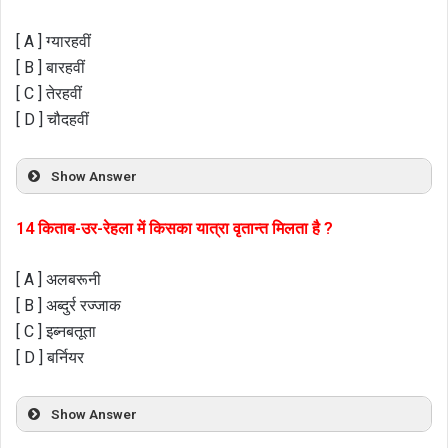
[ A ] ग्यारहवीं
[ B ] बारहवीं
[ C ] तेरहवीं
[ D ] चौदहवीं
Show Answer
14 किताब-उर-रेहला में किसका यात्रा वृतान्त मिलता है ?
[ A ] अलबरूनी
[ B ] अब्दुर्र रज्जाक
[ C ] इब्नबतूता
[ D ] बर्नियर
Show Answer