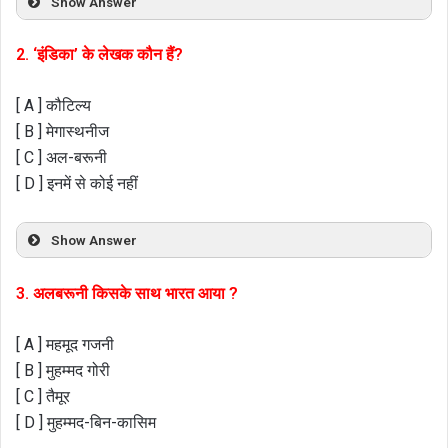
Show Answer
2. ‘इंडिका’ के लेखक कौन हैं?
[ A ] कौटिल्य
[ B ] मेगास्थनीज
[ C ] अल-बरूनी
[ D ] इनमें से कोई नहीं
Show Answer
3. अलबरूनी किसके साथ भारत आया ?
[ A ] महमूद गजनी
[ B ] मुहम्मद गोरी
[ C ] तैमूर
[ D ] मुहम्मद-बिन-कासिम