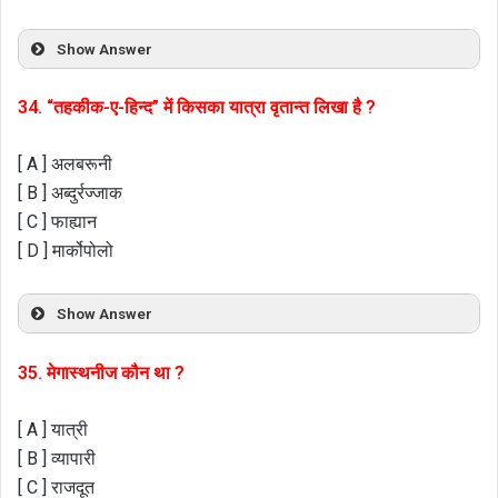
Show Answer
34. “तहकीक-ए-हिन्द” में किसका यात्रा वृतान्त लिखा है ?
[ A ] अलबरूनी
[ B ] अब्दुर्रज्जाक
[ C ] फाह्यान
[ D ] मार्कोपोलो
Show Answer
35. मेगास्थनीज कौन था ?
[ A ] यात्री
[ B ] व्यापारी
[ C ] राजदूत