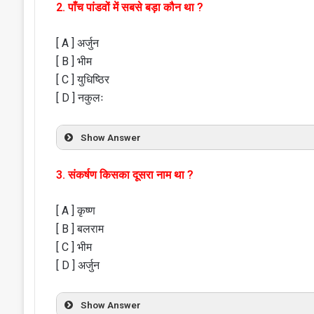
2. पाँच पांडवों में सबसे बड़ा कौन था ?
[ A ] अर्जुन
[ B ] भीम
[ C ] युधिष्ठिर
[ D ] नकुलः
Show Answer
3. संकर्षण किसका दूसरा नाम था ?
[ A ] कृष्ण
[ B ] बलराम
[ C ] भीम
[ D ] अर्जुन
Show Answer