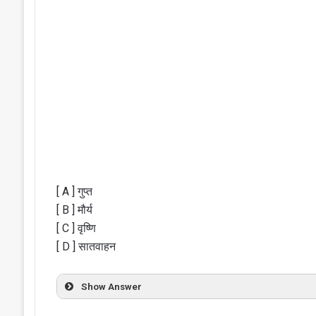
[ A ] गुप्त
[ B ] मौर्य
[ C ] वृष्णि
[ D ] सातवाहन
Show Answer