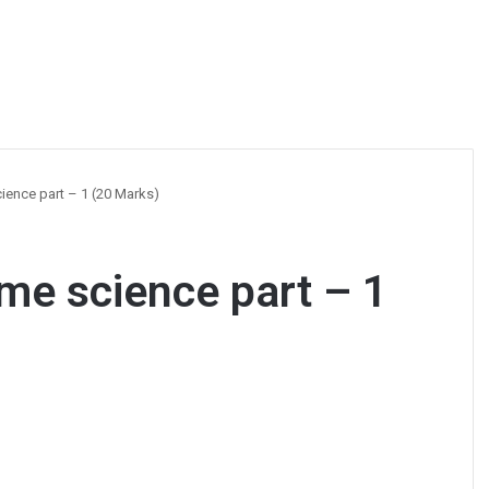
 science part – 1 (20 Marks)
र home science part – 1