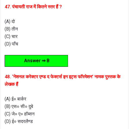
47. पंचायती राज में कितने स्तर हैं ?
(A) दो
(B) तीन
(C) चार
(D) पाँच
Answer ⇒ B
48. ‘नेशनल करेक्टर एण्ड द फेक्टर्स इन इट्स फॉरमेशन’ नामक पुस्तक के
लेखक हैं
(A) ई० बार्कर
(B) एस० सी० दुबे
(C) जे० ए० हॉब्सन
(D) ई० सदरलैण्ड