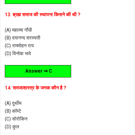
13. ब्रह्म समाज की स्थापना किसने की थी ?
(A) महात्मा गाँधी
(B) दयानन्द सरस्वती
(C) राममोहन राय
(D) विनोबा भावे
Answer ⇒ C
14. समजाशास्त्र के जनक कौन है ?
(A) दुर्थीम
(B) कॉम्टे
(C) सोरोकिन
(D) कुल