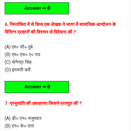
Answer ⇒ B
6. निम्नांकित में से किस एक लेखक ने भारत में सामाजिक आन्दोलन के
विभिन्न प्रकारों की विस्तार से विवेचना की ?
(A) एम० सी० दुबे
(B) एम० एस० ए० राव
(C) योगेन्द्र सिंह
(D) इरावती कर्वे
Answer ⇒ B
7. प्रभुजाति की अवधारणा किसने प्रस्तुत की ?
(A) डी० एन० मजुमदार
(B) एन० के० दत्ता