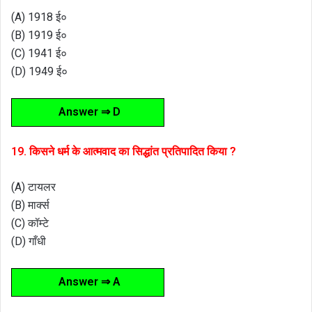
(A) 1918 ई०
(B) 1919 ई०
(C) 1941 ई०
(D) 1949 ई०
Answer ⇒ D
19. किसने धर्म के आत्मवाद का सिद्धांत प्रतिपादित किया ?
(A) टायलर
(B) मार्क्स
(C) कॉम्टे
(D) गाँधी
Answer ⇒ A