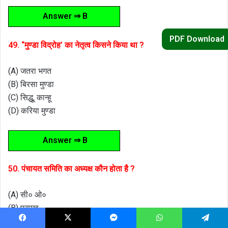
Answer ⇒ B
PDF Download
49. “मुण्डा विद्रोह’ का नेतृत्व किसने किया था ?
(A) जतरा भगत
(B) बिरसा मुण्डा
(C) सिद्धू, कान्हू
(D) करिया मुण्डा
Answer ⇒ B
50. पंचायत समिति का अध्यक्ष कौन होता है ?
(A) सी० ओ०
(B) प्रमुख
(C) मुखिया
Facebook
X
Messenger
WhatsApp
Telegram