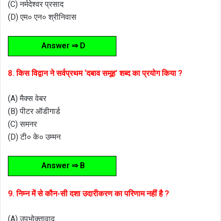
(C) नर्मदेश्वर प्रसाद
(D) एम० एन० श्रीनिवास
Answer ⇒ D
8. किस विद्वान ने सर्वप्रथम ‘दबाव समूह’ शब्द का प्रयोग किया ?
(A) मैक्स वेबर
(B) पीटर ऑडीगार्ड
(C) समनर
(D) टी० के० उम्मन
Answer ⇒ B
9. निम्न में से कौन-सी दशा उदारीकरण का परिणाम नहीं है ?
(A) उपभोक्तावाद