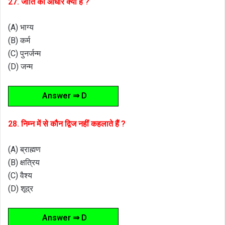
27. जाति का आधार क्या है ?
(A) भाग्य
(B) कर्म
(C) पुनर्जन्म
(D) जन्म
Answer ⇒ D
28. निम्न में से कौन द्विज नहीं कहलाते हैं ?
(A) ब्राह्मण
(B) क्षत्रिय
(C) वैश्य
(D) शूद्र
Answer ⇒ D