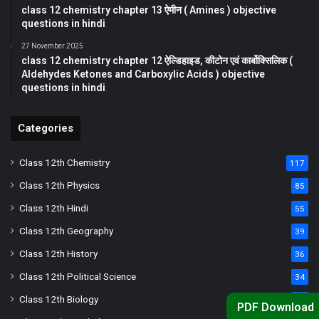
class 12 chemistry chapter 13 ऐमीन ( Amines ) objective
questions in hindi
27 November 2025
class 12 chemistry chapter 12 ऐल्डिहाइड, कीटोन एवं कार्बोक्सिलिक (
Aldehydes Ketones and Carboxylic Acids ) objective
questions in hindi
Categories
Class 12th Chemistry
117
Class 12th Physics
85
Class 12th Hindi
55
Class 12th Geography
39
Class 12th History
36
Class 12th Political Science
34
Class 12th Biology
33
PDF Download