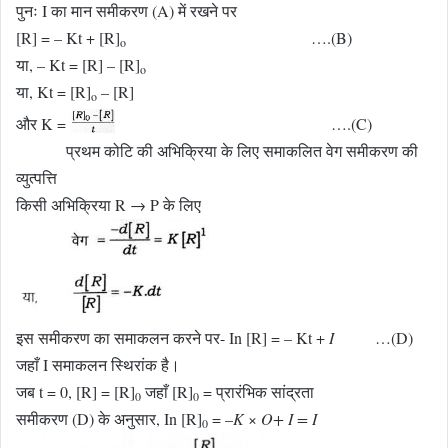
पुनः I का मान समीकरण (A) में रखने पर
[R] = – Kt + [R]
….(B)
o
या, – Kt = [R] – [R]
o
या, Kt = [R]
– [R]
o
और K =
….(C)
प्रथम कोटि की अभिक्रिया के लिए समाकलित वेग समीकरण की
व्युत्पत्ति
किसी अभिक्रिया R → P के लिए
इस समीकरण का समाकलन करने पर- In [R] = – Kt +
I
…(D)
जहाँ I समाकलन स्थिरांक है।
जब t = 0, [R] = [R]
जहाँ [R]
= प्रारंभिक सांद्रता
0
0
समीकरण (D) के अनुसार, In [R]
= –
K
×
O+ I = I
0