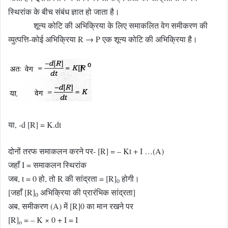
स्थिरांक के बीच संबंध ज्ञात हो जाता है।
शून्य कोटि की अभिक्रिया के लिए समाकलित वेग समीकरण की
व्युत्पत्ति-कोई अभिक्रिया R → P एक शून्य कोटि की अभिक्रिया है।
या, -d [R] = K.dt
दोनों तरफ समाकलन करने पर- [R] = – Kt + I …(A)
जहाँ I = समाकलन स्थिरांक
जब, t = 0 हो, तो R की सांद्रता = [R]
होगी।
0
[जहाँ [R]
अभिक्रिया की प्रारंभिक सांद्रता]
0
अब, समीकरण (A) में [R]0 का मान रखने पर
[R]
= – K × 0 + I = I
o