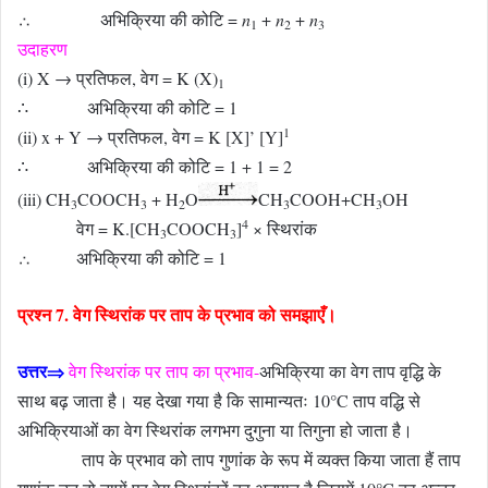
∴ अभिक्रिया की कोटि =
n
+
n
+
n
1
2
3
उदाहरण
(i) X → प्रतिफल, वेग = K (X)
1
∴ अभिक्रिया की कोटि = 1
1
(ii) x + Y → प्रतिफल, वेग = K [X]’ [Y]
∴ अभिक्रिया की कोटि = 1 + 1 = 2
(iii) CH
COOCH
+ H
O
CH
COOH+CH
OH
3
3
2
3
3
4
वेग = K.[CH
COOCH
]
× स्थिरांक
3
3
∴ अभिक्रिया की कोटि = 1
प्रश्न 7. वेग स्थिरांक पर ताप के प्रभाव को समझाएँ।
उत्तर⇒
वेग स्थिरांक पर ताप का प्रभाव-
अभिक्रिया का वेग ताप वृद्धि के
साथ बढ़ जाता है। यह देखा गया है कि सामान्यतः 10°C ताप वद्धि से
अभिक्रियाओं का वेग स्थिरांक लगभग दुगुना या तिगुना हो जाता है।
ताप के प्रभाव को ताप गुणांक के रूप में व्यक्त किया जाता हैं ताप