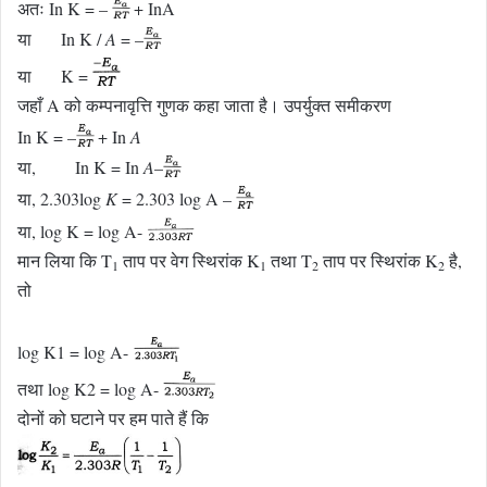
अतः In K = –
+ InA
या In K /
A
= –
या K =
जहाँ A को कम्पनावृत्ति गुणक कहा जाता है। उपर्युक्त समीकरण
In K = –
+ In
A
या, In K = In
A
–
या, 2.303log
K
= 2.303 log A –
या, log K = log A-
मान लिया कि T
ताप पर वेग स्थिरांक K
तथा T
ताप पर स्थिरांक K
है,
1
1
2
2
तो
log K1 = log A-
तथा log K2 = log A-
दोनों को घटाने पर हम पाते हैं कि