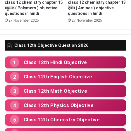
class 12 chemistry chapter 15
class 12 chemistry chapter 13
बहुलक ( Polymers ) objective
ऐमीन ( Amines ) objective
questions in hindi
questions in hindi
27 November 2025
27 November 2025
Class 12th Objective Question 2026
Class 12th Hindi Objective
Class 12th English Objective
Class 12th Math Objective
Class 12th Physics Objective
Class 12th Chemistry Objective