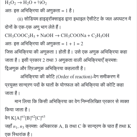
H
O
→ H
O + ½O
2
2
2
2
अतः इस अभिक्रिया की अणुकता = 1 है।
(ii) सोडियम हाइड्रॉक्साइड द्वारा इथाइल ऐसीटेट के जल अपघटन में
दोनों के एक-एक अणु भाग लेते हैं।
CH
COOC
H
+ NaOH → CH
COONa + C
H
OH
3
2
5
3
2
5
अतः इस अभिक्रिया की अणुकता = 1 + 1 = 2
जिस अभिक्रिया की अणुकता 1 होती है। उसे एक अणुक अभिक्रिया कहा
जाता है। इसी प्रकार 2 तथा 3 अणुकता वाली अभिक्रियाएँ क्रमशः
द्विअणुक और त्रिअणुक अभिक्रिया कहलाती है।
अभिक्रिया की कोटि (Order of reaction)-वेग समीकरण में
प्रयुक्त सान्द्रण पदों के घातों के योगफल को अभिक्रिया की कोटि कहा
जाता है।
मान लिया कि किसी अभिक्रिया का वेग निम्नलिखित प्रकार से व्यक्त
किया जाता है।
n
1
n
2
n
3
वेग K[A]
[B]
[C]
जहाँ
n
,
n
क्रमशः अभिकारक A, B तथा C के सान्द्रण के घात हैं तथा K
1
3
एक स्थिरांक है।