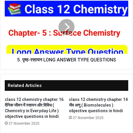
5.
पृष्ठ-
रसायन
LONG
ANSWER
TYPE
QUESTIONS
5. पृष्ठ-रसायन LONG ANSWER TYPE QUESTIONS
Related Articles
class 12 chemistry chapter 16
class 12 chemistry chapter 14
दैनिक जीवन में रसायन और विविध (
जैव अणु ( Biomolecules )
Chemistry in Everyday Life )
objective questions in hindi
objective questions in hindi
27 November 2025
27 November 2025