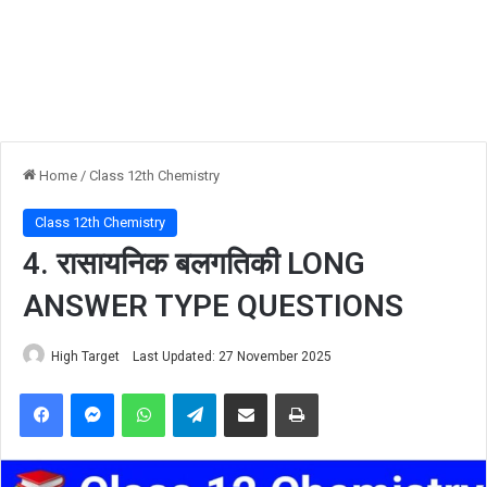
Home
/
Class 12th Chemistry
Class 12th Chemistry
4. रासायनिक बलगतिकी LONG
ANSWER TYPE QUESTIONS
High Target
Last Updated: 27 November 2025
Facebook
Messenger
WhatsApp
Telegram
Share via Email
Print